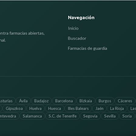
Navegación
Inicio
ntra farmacias abiertas,
Buscador
nal.
Farmacias de guardia
sturias
Ávila
Badajoz
Barcelona
Bizkaia
Burgos
Cáceres
Gipuzkoa
Huelva
Huesca
Illes Balears
Jaén
La Rioja
La
ntevedra
Salamanca
S.C. de Tenerife
Segovia
Sevilla
Soria