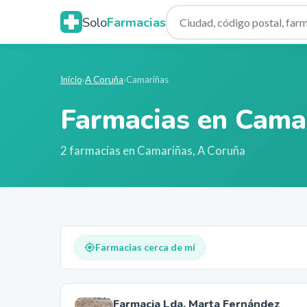
Solo
Farmacias
Inicio
›
A Coruña
›
Camariñas
Farmacias en
Cama
2
farmacia
s
en
Camariñas
,
A Coruña
Farmacias cerca de mí
Farmacia Lda. Marta Fernández