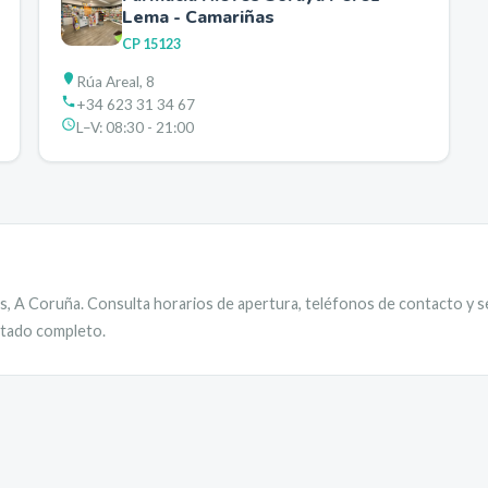
Lema - Camariñas
CP
15123
Rúa Areal, 8
+34 623 31 34 67
L–V:
08:30 - 21:00
s
,
A Coruña
. Consulta horarios de apertura, teléfonos de contacto y s
istado completo.