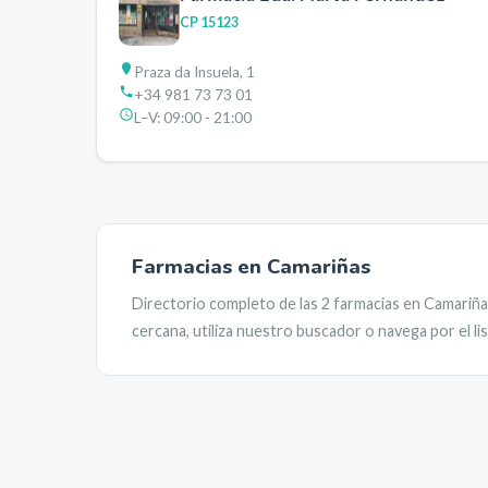
CP
15123
Praza da Insuela, 1
+34 981 73 73 01
L–V:
09:00 - 21:00
Farmacias en
Camariñas
Directorio completo de las
2
farmacias en
Camariña
cercana, utiliza nuestro buscador o navega por el l