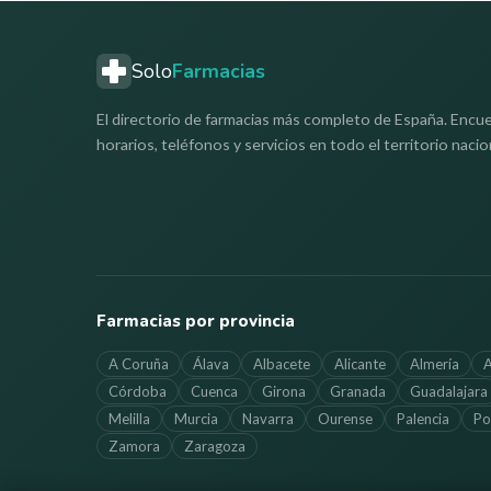
Solo
Farmacias
El directorio de farmacias más completo de España. Encue
horarios, teléfonos y servicios en todo el territorio nacio
Farmacias por provincia
A Coruña
Álava
Albacete
Alicante
Almería
A
Córdoba
Cuenca
Girona
Granada
Guadalajara
Melilla
Murcia
Navarra
Ourense
Palencia
Po
Zamora
Zaragoza