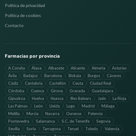
Política de privacidad
Política de cookies
Contacto
Farmacias por provincia
A Coruña
Álava
Albacete
Alicante
Almería
Asturias
Ávila
Badajoz
Barcelona
Bizkaia
Burgos
Cáceres
Cádiz
Cantabria
Castellón
Ceuta
Ciudad Real
Córdoba
Cuenca
Girona
Granada
Guadalajara
Gipuzkoa
Huelva
Huesca
Illes Balears
Jaén
La Rioja
Las Palmas
León
Lleida
Lugo
Madrid
Málaga
Melilla
Murcia
Navarra
Ourense
Palencia
Pontevedra
Salamanca
S.C. de Tenerife
Segovia
Sevilla
Soria
Tarragona
Teruel
Toledo
Valencia