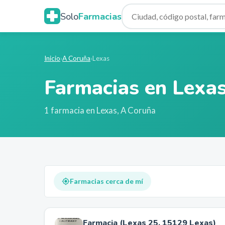
Solo
Farmacias
Inicio
›
A Coruña
›
Lexas
Farmacias en
Lexa
1
farmacia
en
Lexas
,
A Coruña
Farmacias cerca de mí
Farmacia (Lexas 25, 15129 Lexas)