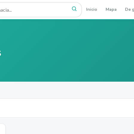
Inicio
Mapa
De g
s