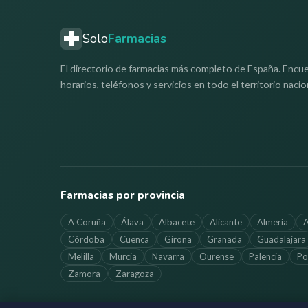
Solo
Farmacias
El directorio de farmacias más completo de España. Encue
horarios, teléfonos y servicios en todo el territorio nacio
Farmacias por provincia
A Coruña
Álava
Albacete
Alicante
Almería
A
Córdoba
Cuenca
Girona
Granada
Guadalajara
Melilla
Murcia
Navarra
Ourense
Palencia
Po
Zamora
Zaragoza