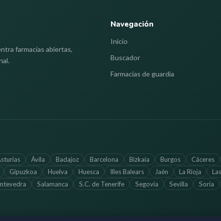
Navegación
Inicio
ntra farmacias abiertas,
Buscador
nal.
Farmacias de guardia
sturias
Ávila
Badajoz
Barcelona
Bizkaia
Burgos
Cáceres
Gipuzkoa
Huelva
Huesca
Illes Balears
Jaén
La Rioja
La
ntevedra
Salamanca
S.C. de Tenerife
Segovia
Sevilla
Soria