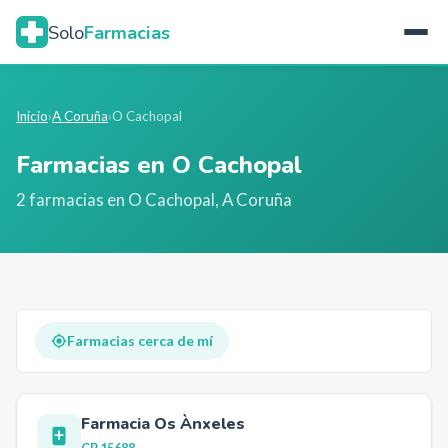
Solo
Farmacias
Inicio
›
A Coruña
›
O Cachopal
Farmacias en
O Cachopal
2
farmacia
s
en
O Cachopal
,
A Coruña
Farmacias cerca de mí
Farmacia Os Ànxeles