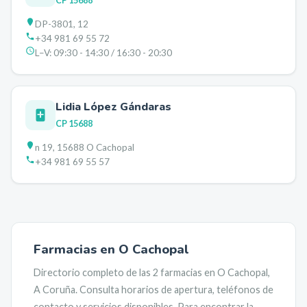
CP
15688
DP-3801, 12
+34 981 69 55 72
L–V:
09:30 - 14:30 / 16:30 - 20:30
Lidia López Gándaras
CP
15688
n 19, 15688 O Cachopal
+34 981 69 55 57
Farmacias en
O Cachopal
Directorio completo de las
2
farmacias en
O Cachopal
,
A Coruña
. Consulta horarios de apertura, teléfonos de
contacto y servicios disponibles. Para encontrar la