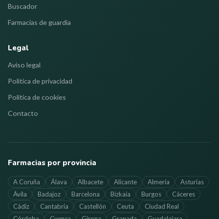
Buscador
Farmacias de guardia
Legal
Aviso legal
Política de privacidad
Política de cookies
Contacto
Farmacias por provincia
A Coruña
Álava
Albacete
Alicante
Almería
Asturias
Ávila
Badajoz
Barcelona
Bizkaia
Burgos
Cáceres
Cádiz
Cantabria
Castellón
Ceuta
Ciudad Real
Córdoba
Cuenca
Girona
Granada
Guadalajara