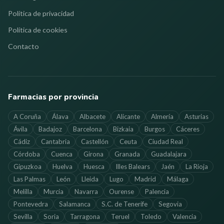
Política de privacidad
Política de cookies
Contacto
Farmacias por provincia
A Coruña
Álava
Albacete
Alicante
Almería
Asturias
Ávila
Badajoz
Barcelona
Bizkaia
Burgos
Cáceres
Cádiz
Cantabria
Castellón
Ceuta
Ciudad Real
Córdoba
Cuenca
Girona
Granada
Guadalajara
Gipuzkoa
Huelva
Huesca
Illes Balears
Jaén
La Rioja
Las Palmas
León
Lleida
Lugo
Madrid
Málaga
Melilla
Murcia
Navarra
Ourense
Palencia
Pontevedra
Salamanca
S.C. de Tenerife
Segovia
Sevilla
Soria
Tarragona
Teruel
Toledo
Valencia