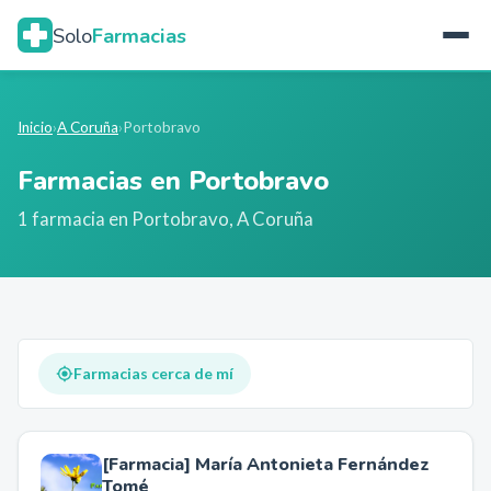
Solo
Farmacias
Inicio
›
A Coruña
›
Portobravo
Farmacias en
Portobravo
1
farmacia
en
Portobravo
,
A Coruña
Farmacias cerca de mí
[Farmacia] María Antonieta Fernández
Tomé