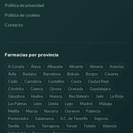
Política de privacidad
Política de cookies
Contacto
Farmacias por provincia
A Coruña
Álava
Albacete
Alicante
Almería
Asturias
Ávila
Badajoz
Barcelona
Bizkaia
Burgos
Cáceres
Cádiz
Cantabria
Castellón
Ceuta
Ciudad Real
Córdoba
Cuenca
Girona
Granada
Guadalajara
Gipuzkoa
Huelva
Huesca
Illes Balears
Jaén
La Rioja
Las Palmas
León
Lleida
Lugo
Madrid
Málaga
Melilla
Murcia
Navarra
Ourense
Palencia
Pontevedra
Salamanca
S.C. de Tenerife
Segovia
Sevilla
Soria
Tarragona
Teruel
Toledo
Valencia