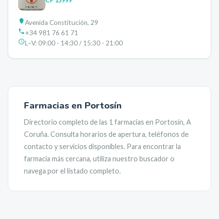
CP
15999
Avenida Constitución, 29
+34 981 76 61 71
L–V:
09:00 - 14:30 / 15:30 - 21:00
Farmacias en
Portosín
Directorio completo de las
1
farmacias en
Portosín
,
A
Coruña
. Consulta horarios de apertura, teléfonos de
contacto y servicios disponibles. Para encontrar la
farmacia más cercana, utiliza nuestro buscador o
navega por el listado completo.