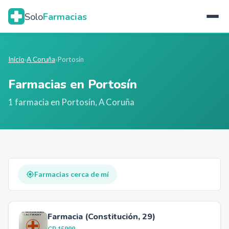
Solo
Farmacias
Inicio
›
A Coruña
›
Portosín
Farmacias en
Portosín
1
farmacia
en
Portosín
,
A Coruña
Farmacias cerca de mí
Farmacia (Constitución, 29)