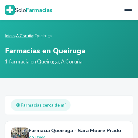
Solo
Farmacias
Inicio
›
A Coruña
›
Queiruga
Farmacias en
Queiruga
1
farmacia
en
Queiruga
,
A Coruña
Farmacias cerca de mí
Farmacia Queiruga - Sara Moure Prado