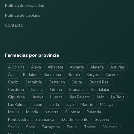
Política de privacidad
Política de cookies
Contacto
Farmacias por provincia
A Coruña
Álava
Albacete
Alicante
Almería
Asturias
Ávila
Badajoz
Barcelona
Bizkaia
Burgos
Cáceres
Cádiz
Cantabria
Castellón
Ceuta
Ciudad Real
Córdoba
Cuenca
Girona
Granada
Guadalajara
Gipuzkoa
Huelva
Huesca
Illes Balears
Jaén
La Rioja
Las Palmas
León
Lleida
Lugo
Madrid
Málaga
Melilla
Murcia
Navarra
Ourense
Palencia
Pontevedra
Salamanca
S.C. de Tenerife
Segovia
Sevilla
Soria
Tarragona
Teruel
Toledo
Valencia