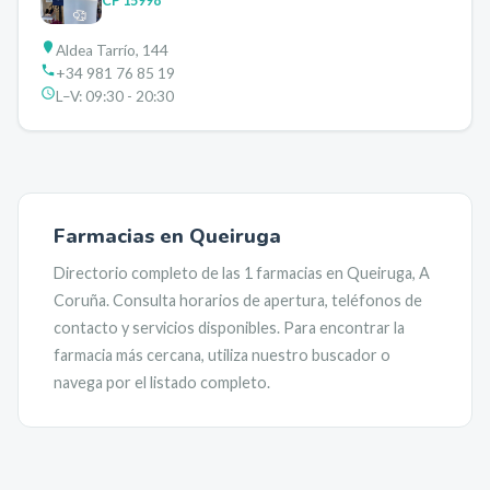
CP
15998
Aldea Tarrío, 144
+34 981 76 85 19
L–V:
09:30 - 20:30
Farmacias en
Queiruga
Directorio completo de las
1
farmacias en
Queiruga
,
A
Coruña
. Consulta horarios de apertura, teléfonos de
contacto y servicios disponibles. Para encontrar la
farmacia más cercana, utiliza nuestro buscador o
navega por el listado completo.