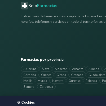
Solo
Farmacias
El directorio de farmacias más completo de España. Encue
horarios, teléfonos y servicios en todo el territorio nacio
Farmacias por provincia
A Coruña
Álava
Albacete
Alicante
Almería
A
Córdoba
Cuenca
Girona
Granada
Guadalajara
Melilla
Murcia
Navarra
Ourense
Palencia
Po
Zamora
Zaragoza
🍪 Cookies
©
2026
SoloFarmacias.es — Todos los derechos reservados