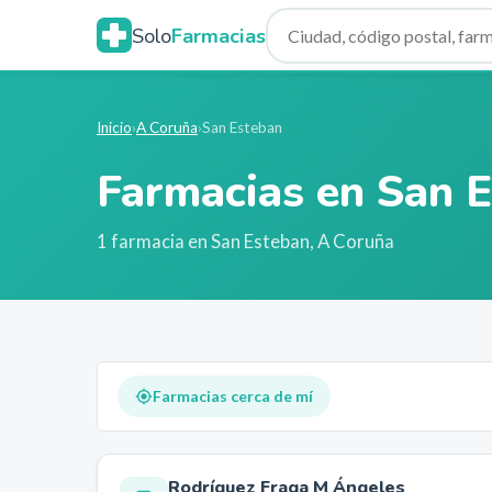
Solo
Farmacias
Inicio
›
A Coruña
›
San Esteban
Farmacias en
San E
1
farmacia
en
San Esteban
,
A Coruña
Farmacias cerca de mí
Rodríguez Fraga M Ángeles