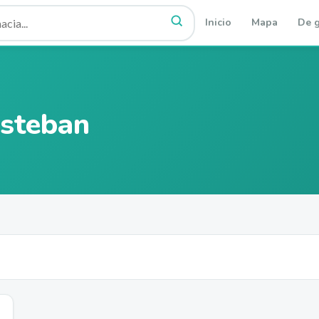
Inicio
Mapa
De g
steban