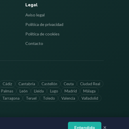
Legal
Aviso legal
Política de privacidad
Política de cookies
Contacto
Cádiz
Cantabria
Castellón
Ceuta
Ciudad Real
s Palmas
León
Lleida
Lugo
Madrid
Málaga
Tarragona
Teruel
Toledo
Valencia
Valladolid
Entendido
ctualizada. Verifica los horarios directamente con cada farmacia.