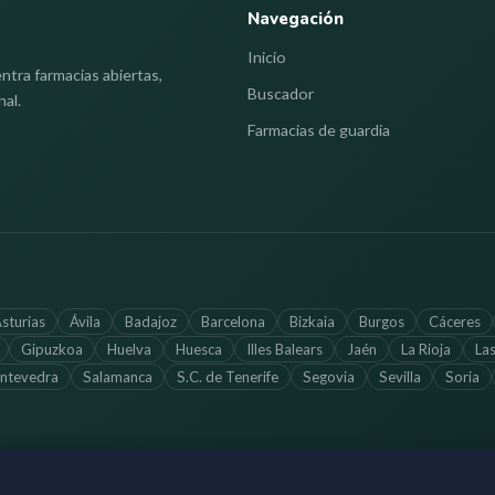
Navegación
Inicio
ntra farmacias abiertas,
Buscador
nal.
Farmacias de guardia
sturias
Ávila
Badajoz
Barcelona
Bizkaia
Burgos
Cáceres
Gipuzkoa
Huelva
Huesca
Illes Balears
Jaén
La Rioja
La
ntevedra
Salamanca
S.C. de Tenerife
Segovia
Sevilla
Soria
Información a