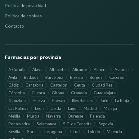
Política de privacidad
Política de cookies
Contacto
Farmacias por provincia
A Coruña
Álava
Albacete
Alicante
Almería
Asturias
Ávila
Badajoz
Barcelona
Bizkaia
Burgos
Cáceres
Cádiz
Cantabria
Castellón
Ceuta
Ciudad Real
Córdoba
Cuenca
Girona
Granada
Guadalajara
Gipuzkoa
Huelva
Huesca
Illes Balears
Jaén
La Rioja
Las Palmas
León
Lleida
Lugo
Madrid
Málaga
Melilla
Murcia
Navarra
Ourense
Palencia
Pontevedra
Salamanca
S.C. de Tenerife
Segovia
Sevilla
Soria
Tarragona
Teruel
Toledo
Valencia