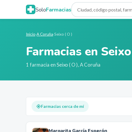
Solo
Farmacias
Inicio
›
A Coruña
›
Seixo ( O )
Farmacias en
Seixo
1
farmacia
en
Seixo ( O )
,
A Coruña
Farmacias cerca de mí
Margarita García Esperón