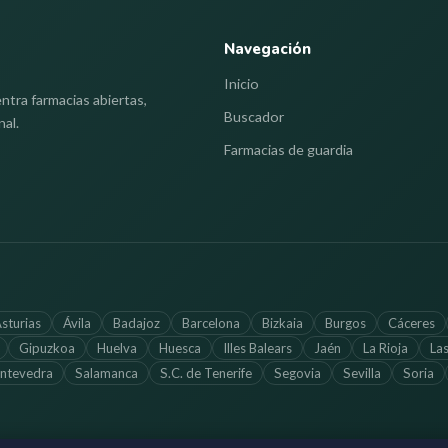
Navegación
Inicio
ntra farmacias abiertas,
Buscador
nal.
Farmacias de guardia
sturias
Ávila
Badajoz
Barcelona
Bizkaia
Burgos
Cáceres
Gipuzkoa
Huelva
Huesca
Illes Balears
Jaén
La Rioja
La
ntevedra
Salamanca
S.C. de Tenerife
Segovia
Sevilla
Soria