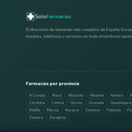
Solo
Farmacias
El directorio de farmacias más completo de España. Encue
horarios, teléfonos y servicios en todo el territorio nacio
Farmacias por provincia
A Coruña
Álava
Albacete
Alicante
Almería
A
Córdoba
Cuenca
Girona
Granada
Guadalajara
Melilla
Murcia
Navarra
Ourense
Palencia
Po
Zamora
Zaragoza