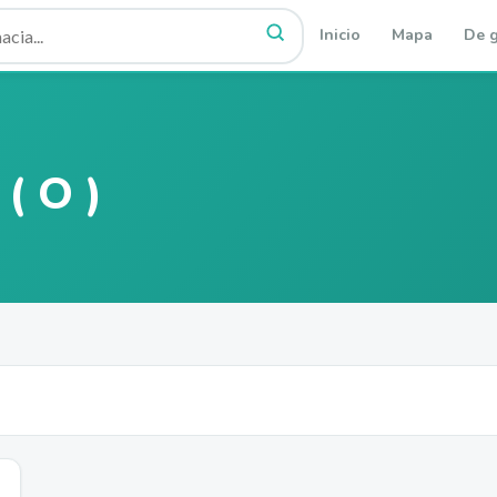
Inicio
Mapa
De g
 ( O )