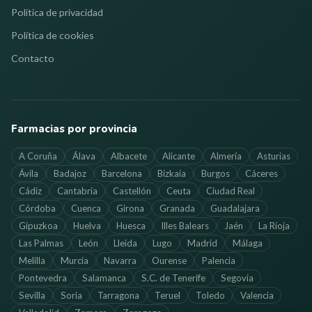
Política de privacidad
Política de cookies
Contacto
Farmacias por provincia
A Coruña
Álava
Albacete
Alicante
Almería
Asturias
Ávila
Badajoz
Barcelona
Bizkaia
Burgos
Cáceres
Cádiz
Cantabria
Castellón
Ceuta
Ciudad Real
Córdoba
Cuenca
Girona
Granada
Guadalajara
Gipuzkoa
Huelva
Huesca
Illes Balears
Jaén
La Rioja
Las Palmas
León
Lleida
Lugo
Madrid
Málaga
Melilla
Murcia
Navarra
Ourense
Palencia
Pontevedra
Salamanca
S.C. de Tenerife
Segovia
Sevilla
Soria
Tarragona
Teruel
Toledo
Valencia