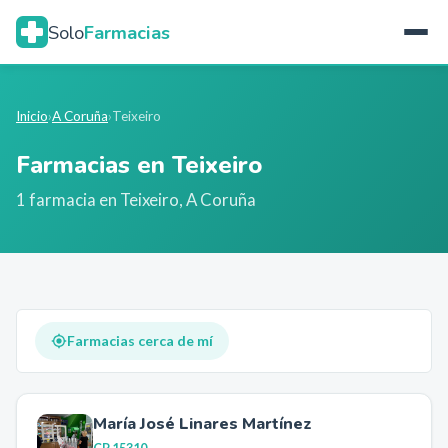
Solo
Farmacias
Inicio
›
A Coruña
›
Teixeiro
Farmacias en
Teixeiro
1
farmacia
en
Teixeiro
,
A Coruña
Farmacias cerca de mí
María José Linares Martínez