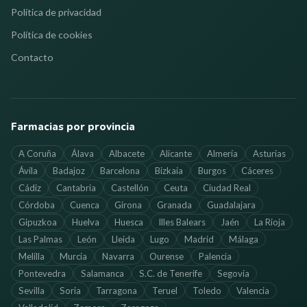
Política de privacidad
Política de cookies
Contacto
Farmacias por provincia
A Coruña
Álava
Albacete
Alicante
Almería
Asturias
Ávila
Badajoz
Barcelona
Bizkaia
Burgos
Cáceres
Cádiz
Cantabria
Castellón
Ceuta
Ciudad Real
Córdoba
Cuenca
Girona
Granada
Guadalajara
Gipuzkoa
Huelva
Huesca
Illes Balears
Jaén
La Rioja
Las Palmas
León
Lleida
Lugo
Madrid
Málaga
Melilla
Murcia
Navarra
Ourense
Palencia
Pontevedra
Salamanca
S.C. de Tenerife
Segovia
Sevilla
Soria
Tarragona
Teruel
Toledo
Valencia