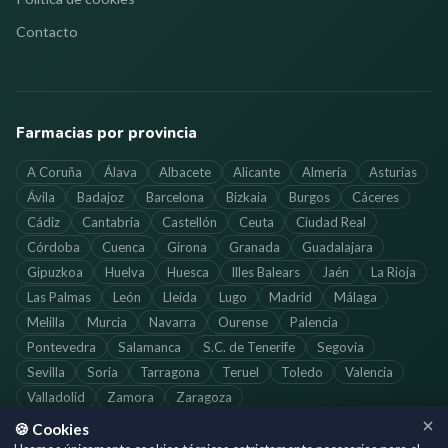
Contacto
Farmacias por provincia
A Coruña
Álava
Albacete
Alicante
Almería
Asturias
Ávila
Badajoz
Barcelona
Bizkaia
Burgos
Cáceres
Cádiz
Cantabria
Castellón
Ceuta
Ciudad Real
Córdoba
Cuenca
Girona
Granada
Guadalajara
Gipuzkoa
Huelva
Huesca
Illes Balears
Jaén
La Rioja
Las Palmas
León
Lleida
Lugo
Madrid
Málaga
Melilla
Murcia
Navarra
Ourense
Palencia
Pontevedra
Salamanca
S.C. de Tenerife
Segovia
Sevilla
Soria
Tarragona
Teruel
Toledo
Valencia
Valladolid
Zamora
Zaragoza
🍪 Cookies