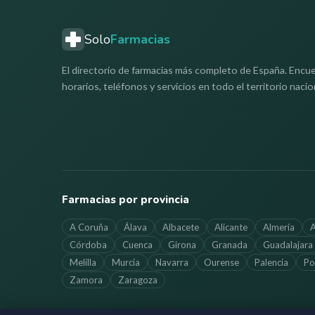
Solo
Farmacias
El directorio de farmacias más completo de España. Encue
horarios, teléfonos y servicios en todo el territorio nacio
Farmacias por provincia
A Coruña
Álava
Albacete
Alicante
Almería
A
Córdoba
Cuenca
Girona
Granada
Guadalajara
Melilla
Murcia
Navarra
Ourense
Palencia
Po
Zamora
Zaragoza