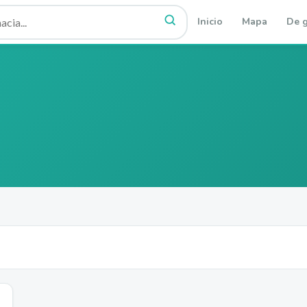
Inicio
Mapa
De g