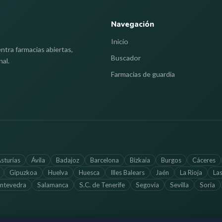
Navegación
Inicio
ntra farmacias abiertas,
Buscador
nal.
Farmacias de guardia
sturias
Ávila
Badajoz
Barcelona
Bizkaia
Burgos
Cáceres
Gipuzkoa
Huelva
Huesca
Illes Balears
Jaén
La Rioja
La
ntevedra
Salamanca
S.C. de Tenerife
Segovia
Sevilla
Soria