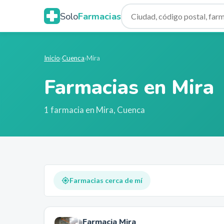
Solo
Farmacias
Inicio
›
Cuenca
›
Mira
Farmacias en
Mira
1
farmacia
en
Mira
,
Cuenca
Farmacias cerca de mí
Farmacia Mira