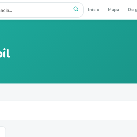
Inicio
Mapa
De g
il