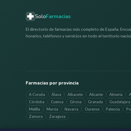
Solo
Farmacias
El directorio de farmacias más completo de España. Encue
horarios, teléfonos y servicios en todo el territorio nacio
Farmacias por provincia
A Coruña
Álava
Albacete
Alicante
Almería
A
Córdoba
Cuenca
Girona
Granada
Guadalajara
Melilla
Murcia
Navarra
Ourense
Palencia
Po
Zamora
Zaragoza