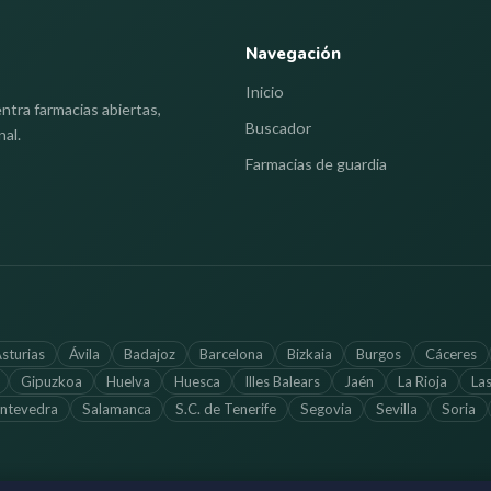
Navegación
Inicio
ntra farmacias abiertas,
Buscador
nal.
Farmacias de guardia
sturias
Ávila
Badajoz
Barcelona
Bizkaia
Burgos
Cáceres
Gipuzkoa
Huelva
Huesca
Illes Balears
Jaén
La Rioja
La
ntevedra
Salamanca
S.C. de Tenerife
Segovia
Sevilla
Soria