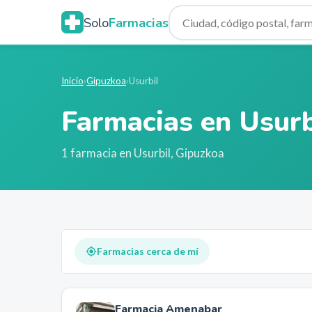
Solo
Farmacias
Inicio
›
Gipuzkoa
›
Usurbil
Farmacias en
Usurb
1
farmacia
en
Usurbil
,
Gipuzkoa
Farmacias cerca de mí
Farmacia Amenabar