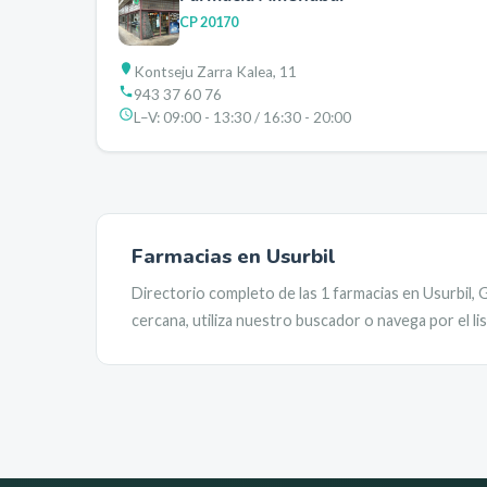
CP
20170
Kontseju Zarra Kalea, 11
943 37 60 76
L–V:
09:00 - 13:30 / 16:30 - 20:00
Farmacias en
Usurbil
Directorio completo de las
1
farmacias en
Usurbil
,
G
cercana, utiliza nuestro buscador o navega por el l