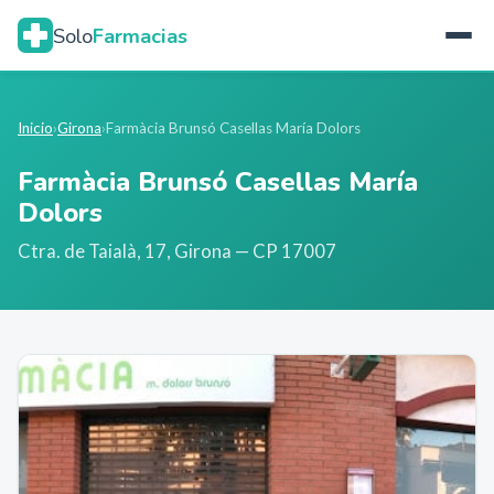
Solo
Farmacias
Inicio
›
Girona
›
Farmàcia Brunsó Casellas María Dolors
Farmàcia Brunsó Casellas María
Dolors
Ctra. de Taialà, 17
,
Girona
— CP 17007