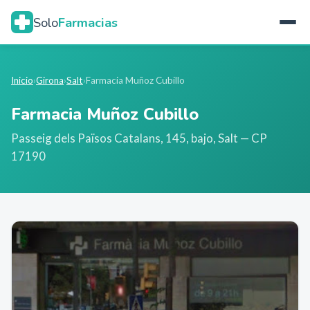
Solo
Farmacias
Inicio
›
Girona
›
Salt
›
Farmacia Muñoz Cubillo
Farmacia Muñoz Cubillo
Passeig dels Països Catalans, 145, bajo
,
Salt
— CP
17190