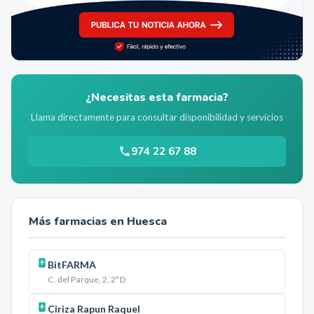
¿Necesitas esta farmacia?
Llama directamente para consultar disponibilidad y servicios
974 22 67 88
Más farmacias en
Huesca
BitFARMA
C. del Parque, 2, 2º D
Ciriza Rapun Raquel