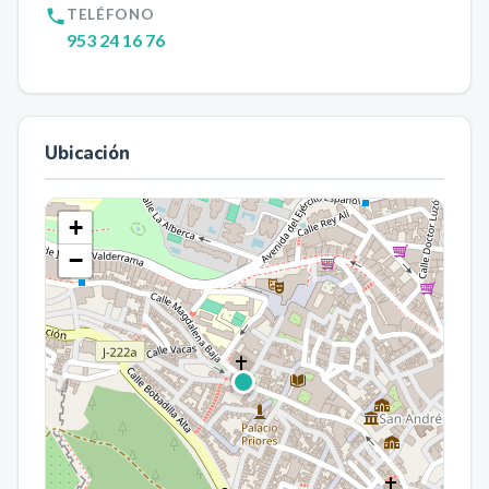
TELÉFONO
953 24 16 76
Ubicación
+
−