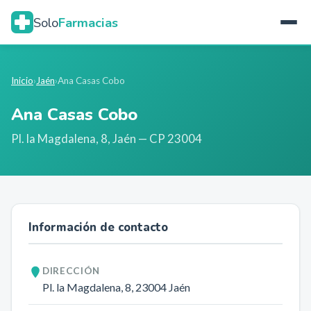
Solo
Farmacias
Inicio
›
Jaén
›
Ana Casas Cobo
Ana Casas Cobo
Pl. la Magdalena, 8
,
Jaén
— CP 23004
Información de contacto
DIRECCIÓN
Pl. la Magdalena, 8
, 23004
Jaén