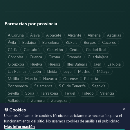
Farmacias por provincia
A Coruña
Álava
Albacete
Alicante
Almería
Asturias
Ávila
Badajoz
Barcelona
Bizkaia
Burgos
Cáceres
Cádiz
Cantabria
Castellón
Ceuta
Ciudad Real
Córdoba
Cuenca
Girona
Granada
Guadalajara
Gipuzkoa
Huelva
Huesca
Illes Balears
Jaén
La Rioja
Las Palmas
León
Lleida
Lugo
Madrid
Málaga
Melilla
Murcia
Navarra
Ourense
Palencia
Pontevedra
Salamanca
S.C. de Tenerife
Segovia
Sevilla
Soria
Tarragona
Teruel
Toledo
Valencia
Valladolid
Zamora
Zaragoza
🍪 Cookies
Usamos únicamente cookies técnicas estrictamente necesarias para el
funcionamiento del sitio. No usamos cookies de análisis ni publicidad.
©
2026
SoloFarmacias.es — Todos los derechos reservados
Más información
Información actualizada. Verifica los horarios directamente con cada