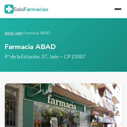
Solo
Farmacias
Inicio
›
Jaén
›
Farmacia ABAD
Farmacia ABAD
P.º de la Estación, 37
,
Jaén
— CP 23007