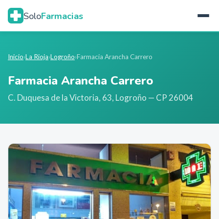
Solo
Farmacias
Inicio
›
La Rioja
›
Logroño
›
Farmacia Arancha Carrero
Farmacia Arancha Carrero
C. Duquesa de la Victoria, 63
,
Logroño
— CP 26004