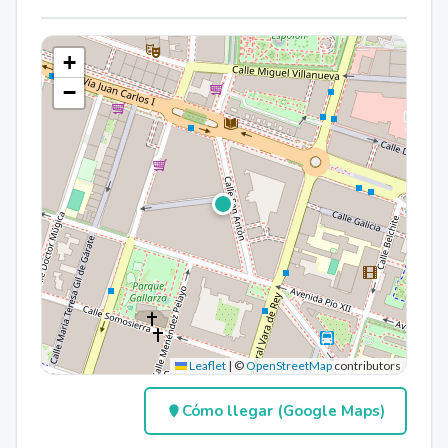
+
−
Leaflet
|
©
OpenStreetMap
contributors
Cómo llegar (Google Maps)