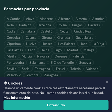
Farmacias por provincia
A Coruña
Álava
Albacete
Alicante
Almería
Asturias
Ávila
Badajoz
Barcelona
Bizkaia
Burgos
Cáceres
Cádiz
Cantabria
Castellón
Ceuta
Ciudad Real
Córdoba
Cuenca
Girona
Granada
Guadalajara
Gipuzkoa
Huelva
Huesca
Illes Balears
Jaén
La Rioja
Las Palmas
León
Lleida
Lugo
Madrid
Málaga
Melilla
Murcia
Navarra
Ourense
Palencia
Pontevedra
Salamanca
S.C. de Tenerife
Segovia
Sevilla
Soria
Tarragona
Teruel
Toledo
Valencia
Valladolid
Zamora
Zaragoza
🍪 Cookies
Usamos únicamente cookies técnicas estrictamente necesarias para el
funcionamiento del sitio. No usamos cookies de análisis ni publicidad.
©
2026
SoloFarmacias.es — Todos los derechos reservados
Más información
Información actualizada. Verifica los horarios directamente con cada
Entendido
farmacia.