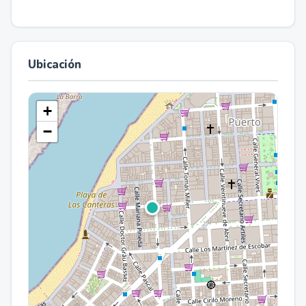
Ubicación
+
−