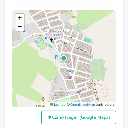
+
−
Leaflet
|
©
OpenStreetMap
contributors
Cómo llegar (Google Maps)