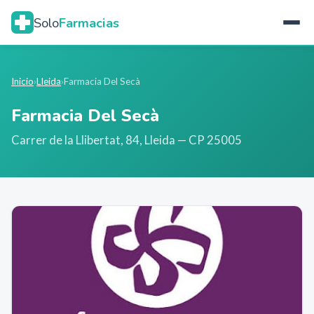
Solo
Farmacias
Inicio
›
Lleida
›
Farmacia Del Secà
Farmacia Del Secà
Carrer de la Llibertat, 84
,
Lleida
— CP 25005