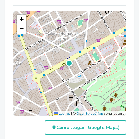
+
−
Leaflet
|
©
OpenStreetMap
contributors
Cómo llegar (Google Maps)