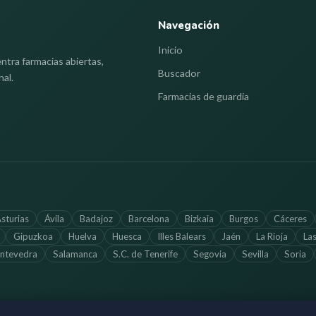
Navegación
Inicio
ntra farmacias abiertas,
Buscador
nal.
Farmacias de guardia
sturias
Ávila
Badajoz
Barcelona
Bizkaia
Burgos
Cáceres
Gipuzkoa
Huelva
Huesca
Illes Balears
Jaén
La Rioja
La
ntevedra
Salamanca
S.C. de Tenerife
Segovia
Sevilla
Soria