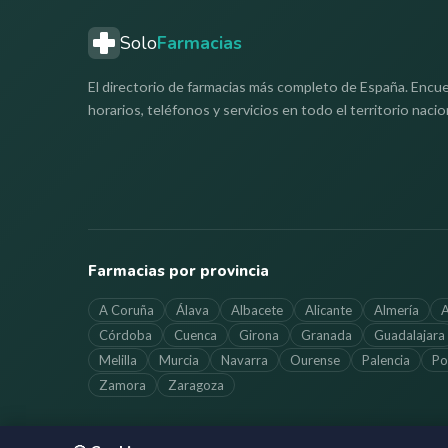
Solo
Farmacias
El directorio de farmacias más completo de España. Encue
horarios, teléfonos y servicios en todo el territorio nacio
Farmacias por provincia
A Coruña
Álava
Albacete
Alicante
Almería
A
Córdoba
Cuenca
Girona
Granada
Guadalajara
Melilla
Murcia
Navarra
Ourense
Palencia
Po
Zamora
Zaragoza