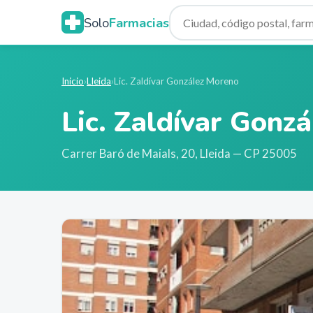
Solo
Farmacias
Inicio
›
Lleida
›
Lic. Zaldívar González Moreno
Lic. Zaldívar Gonz
Carrer Baró de Maials, 20
,
Lleida
— CP 25005