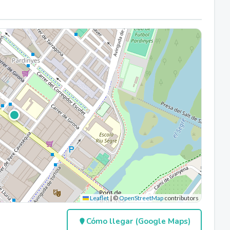
Leaflet
|
©
OpenStreetMap
contributors
Cómo llegar (Google Maps)