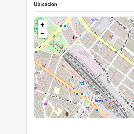
Ubicación
+
−