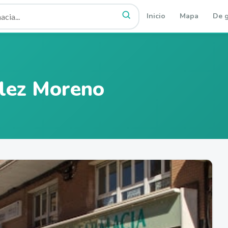
Inicio
Mapa
De g
ález Moreno