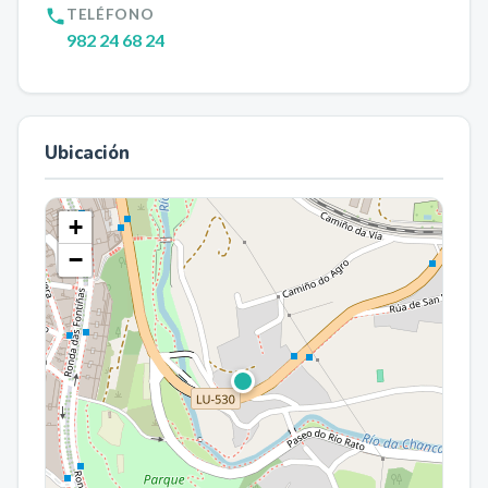
TELÉFONO
982 24 68 24
Ubicación
+
−