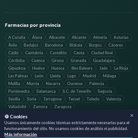
Farmacias por provincia
A Coruña
Álava
Albacete
Alicante
Almería
Asturias
Ávila
Badajoz
Barcelona
Bizkaia
Burgos
Cáceres
Cádiz
Cantabria
Castellón
Ceuta
Ciudad Real
Córdoba
Cuenca
Girona
Granada
Guadalajara
Gipuzkoa
Huelva
Huesca
Illes Balears
Jaén
La Rioja
Las Palmas
León
Lleida
Lugo
Madrid
Málaga
Melilla
Murcia
Navarra
Ourense
Palencia
Pontevedra
Salamanca
S.C. de Tenerife
Segovia
Sevilla
Soria
Tarragona
Teruel
Toledo
Valencia
Valladolid
Zamora
Zaragoza
🍪 Cookies
Usamos únicamente cookies técnicas estrictamente necesarias para el
funcionamiento del sitio. No usamos cookies de análisis ni publicidad.
©
2026
SoloFarmacias.es — Todos los derechos reservados
Más información
Información actualizada. Verifica los horarios directamente con cada