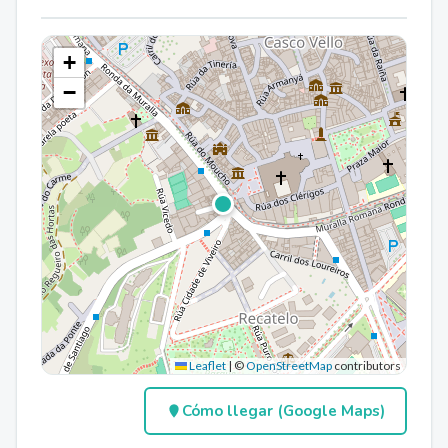
+
−
Leaflet
|
©
OpenStreetMap
contributors
Cómo llegar (Google Maps)