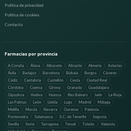
Política de privacidad
Política de cookies
Contacto
Farmacias por provincia
A Coruña
Álava
Albacete
Alicante
Almería
Asturias
Ávila
Badajoz
Barcelona
Bizkaia
Burgos
Cáceres
Cádiz
Cantabria
Castellón
Ceuta
Ciudad Real
Córdoba
Cuenca
Girona
Granada
Guadalajara
Gipuzkoa
Huelva
Huesca
Illes Balears
Jaén
La Rioja
Las Palmas
León
Lleida
Lugo
Madrid
Málaga
Melilla
Murcia
Navarra
Ourense
Palencia
Pontevedra
Salamanca
S.C. de Tenerife
Segovia
Sevilla
Soria
Tarragona
Teruel
Toledo
Valencia