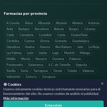
Farmacias por provincia
A Coruña
Álava
Albacete
Alicante
Almería
Asturias
Ávila
Badajoz
Barcelona
Bizkaia
Burgos
Cáceres
Cádiz
Cantabria
Castellón
Ceuta
Ciudad Real
Córdoba
Cuenca
Girona
Granada
Guadalajara
Gipuzkoa
Huelva
Huesca
Illes Balears
Jaén
La Rioja
Las Palmas
León
Lleida
Lugo
Madrid
Málaga
Melilla
Murcia
Navarra
Ourense
Palencia
Pontevedra
Salamanca
S.C. de Tenerife
Segovia
Sevilla
Soria
Tarragona
Teruel
Toledo
Valencia
Valladolid
Zamora
Zaragoza
🍪 Cookies
Usamos únicamente cookies técnicas estrictamente necesarias para el
funcionamiento del sitio. No usamos cookies de análisis ni publicidad.
©
2026
SoloFarmacias.es — Todos los derechos reservados
Más información
Información actualizada. Verifica los horarios directamente con cada
Entendido
farmacia.