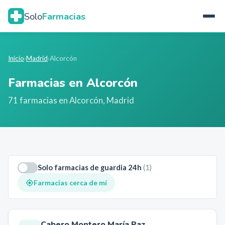
Solo
Farmacias
Inicio
›
Madrid
›
Alcorcón
Farmacias en
Alcorcón
71
farmacia
s
en
Alcorcón
,
Madrid
Solo farmacias de guardia 24h
(
1
)
Farmacias cerca de mí
Cabero Montero María Paz