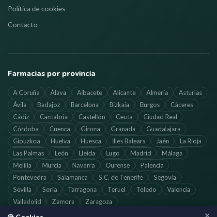
Política de cookies
Contacto
Farmacias por provincia
A Coruña
Álava
Albacete
Alicante
Almería
Asturias
Ávila
Badajoz
Barcelona
Bizkaia
Burgos
Cáceres
Cádiz
Cantabria
Castellón
Ceuta
Ciudad Real
Córdoba
Cuenca
Girona
Granada
Guadalajara
Gipuzkoa
Huelva
Huesca
Illes Balears
Jaén
La Rioja
Las Palmas
León
Lleida
Lugo
Madrid
Málaga
Melilla
Murcia
Navarra
Ourense
Palencia
Pontevedra
Salamanca
S.C. de Tenerife
Segovia
Sevilla
Soria
Tarragona
Teruel
Toledo
Valencia
Valladolid
Zamora
Zaragoza