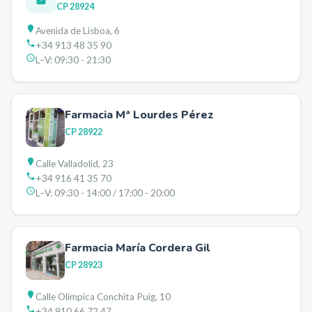
CP
28924
Avenida de Lisboa, 6
+34 913 48 35 90
L–V:
09:30 - 21:30
Farmacia Mª Lourdes Pérez
CP
28922
Calle Valladolid, 23
+34 916 41 35 70
L–V:
09:30 - 14:00 / 17:00 - 20:00
Farmacia María Cordera Gil
CP
28923
Calle Olímpica Conchita Puig, 10
+34 910 66 72 47