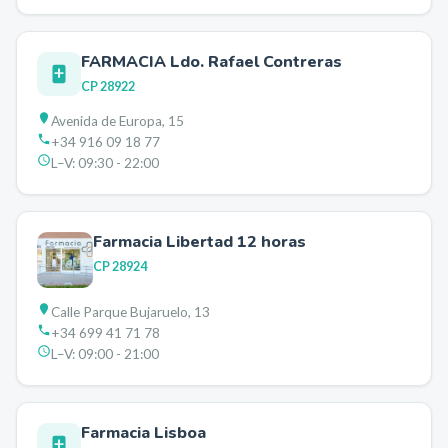
FARMACIA Ldo. Rafael Contreras
CP
28922
Avenida de Europa, 15
+34 916 09 18 77
L–V:
09:30 - 22:00
Farmacia Libertad 12 horas
CP
28924
Calle Parque Bujaruelo, 13
+34 699 41 71 78
L–V:
09:00 - 21:00
Farmacia Lisboa