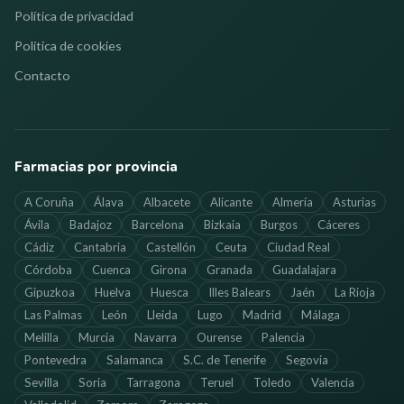
Política de privacidad
Política de cookies
Contacto
Farmacias por provincia
A Coruña
Álava
Albacete
Alicante
Almería
Asturias
Ávila
Badajoz
Barcelona
Bizkaia
Burgos
Cáceres
Cádiz
Cantabria
Castellón
Ceuta
Ciudad Real
Córdoba
Cuenca
Girona
Granada
Guadalajara
Gipuzkoa
Huelva
Huesca
Illes Balears
Jaén
La Rioja
Las Palmas
León
Lleida
Lugo
Madrid
Málaga
Melilla
Murcia
Navarra
Ourense
Palencia
Pontevedra
Salamanca
S.C. de Tenerife
Segovia
Sevilla
Soria
Tarragona
Teruel
Toledo
Valencia