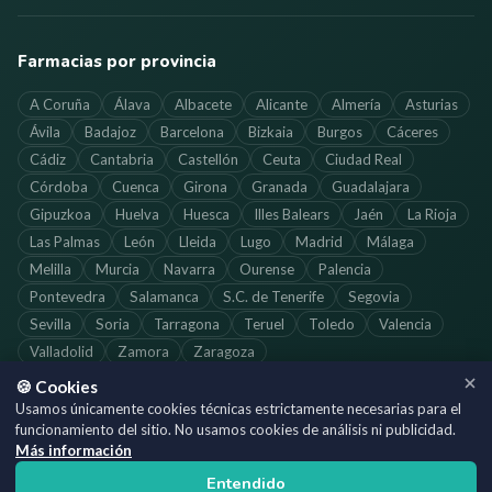
Farmacias por provincia
A Coruña
Álava
Albacete
Alicante
Almería
Asturias
Ávila
Badajoz
Barcelona
Bizkaia
Burgos
Cáceres
Cádiz
Cantabria
Castellón
Ceuta
Ciudad Real
Córdoba
Cuenca
Girona
Granada
Guadalajara
Gipuzkoa
Huelva
Huesca
Illes Balears
Jaén
La Rioja
Las Palmas
León
Lleida
Lugo
Madrid
Málaga
Melilla
Murcia
Navarra
Ourense
Palencia
Pontevedra
Salamanca
S.C. de Tenerife
Segovia
Sevilla
Soria
Tarragona
Teruel
Toledo
Valencia
Valladolid
Zamora
Zaragoza
🍪 Cookies
Usamos únicamente cookies técnicas estrictamente necesarias para el
funcionamiento del sitio. No usamos cookies de análisis ni publicidad.
©
2026
SoloFarmacias.es — Todos los derechos reservados
Más información
Información actualizada. Verifica los horarios directamente con cada
Entendido
farmacia.