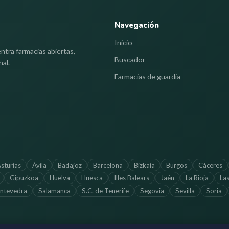
Navegación
Inicio
ntra farmacias abiertas,
Buscador
nal.
Farmacias de guardia
sturias
Ávila
Badajoz
Barcelona
Bizkaia
Burgos
Cáceres
Gipuzkoa
Huelva
Huesca
Illes Balears
Jaén
La Rioja
La
ntevedra
Salamanca
S.C. de Tenerife
Segovia
Sevilla
Soria