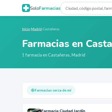
Solo
Farmacias
Inicio
›
Madrid
›
Castañeras
Farmacias en
Casta
1
farmacia
en
Castañeras
,
Madrid
Farmacias cerca de mí
Farmacia Ciudad Jardín