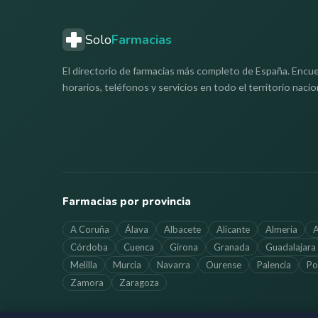
Solo
Farmacias
El directorio de farmacias más completo de España. Encue
horarios, teléfonos y servicios en todo el territorio nacio
Farmacias por provincia
A Coruña
Álava
Albacete
Alicante
Almería
A
Córdoba
Cuenca
Girona
Granada
Guadalajara
Melilla
Murcia
Navarra
Ourense
Palencia
Po
Zamora
Zaragoza