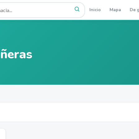
Inicio
Mapa
De g
ñeras