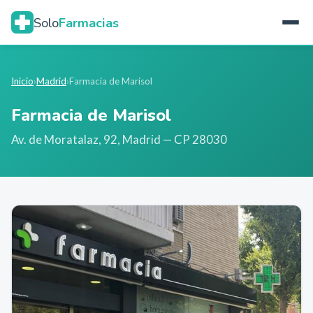
Solo
Farmacias
Inicio
›
Madrid
›
Farmacia de Marisol
Farmacia de Marisol
Av. de Moratalaz, 92
,
Madrid
— CP 28030