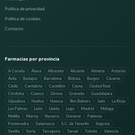
Política de privacidad
Política de cookies
Contacto
Farmacias por provincia
A Coruña
Álava
Albacete
Alicante
Almería
Asturias
Ávila
Badajoz
Barcelona
Bizkaia
Burgos
Cáceres
Cádiz
Cantabria
Castellón
Ceuta
Ciudad Real
Córdoba
Cuenca
Girona
Granada
Guadalajara
Gipuzkoa
Huelva
Huesca
Illes Balears
Jaén
La Rioja
Las Palmas
León
Lleida
Lugo
Madrid
Málaga
Melilla
Murcia
Navarra
Ourense
Palencia
Pontevedra
Salamanca
S.C. de Tenerife
Segovia
Sevilla
Soria
Tarragona
Teruel
Toledo
Valencia