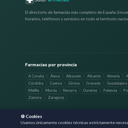
El directorio de farmacias más completo de España. Encue
horarios, teléfonos y servicios en todo el territorio nacio
Farmacias por provincia
A Coruña
Álava
Albacete
Alicante
Almería
A
Córdoba
Cuenca
Girona
Granada
Guadalajara
Melilla
Murcia
Navarra
Ourense
Palencia
Po
Zamora
Zaragoza
🍪 Cookies
©
2026
SoloFarmacias.es — Todos los derechos reservados
Usamos únicamente cookies técnicas estrictamente necesaria