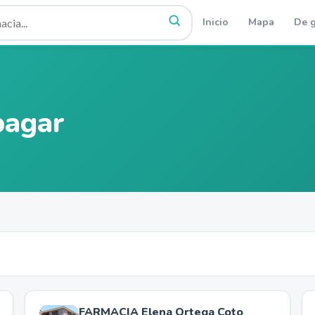
Inicio
Mapa
De g
pagar
FARMACIA Elena Ortega Coto