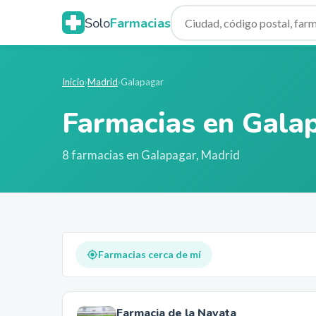
Solo
Farmacias
Inicio
›
Madrid
›
Galapagar
Farmacias en
Gala
8
farmacia
s
en
Galapagar
,
Madrid
Farmacias cerca de mí
Farmacia de la Navata