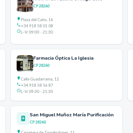
CP
28260
Plaza del Caño, 16
+34 918 58 01 08
L–V:
09:00 - 21:30
Farmacia Óptica La Iglesia
CP
28260
Calle Guadarrama, 12
+34 918 58 56 87
L–V:
09:30 - 21:30
San Miguel Muñoz María Purificación
CP
28260
Carretera de Torrelodones, 11