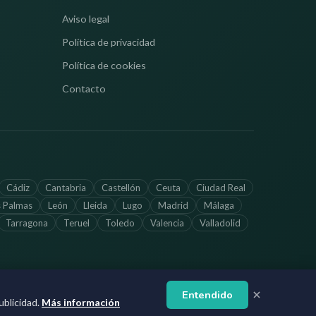
Aviso legal
Política de privacidad
Política de cookies
Contacto
Cádiz
Cantabria
Castellón
Ceuta
Ciudad Real
s Palmas
León
Lleida
Lugo
Madrid
Málaga
Tarragona
Teruel
Toledo
Valencia
Valladolid
Entendido
ctualizada. Verifica los horarios directamente con cada farmacia.
blicidad.
Más información