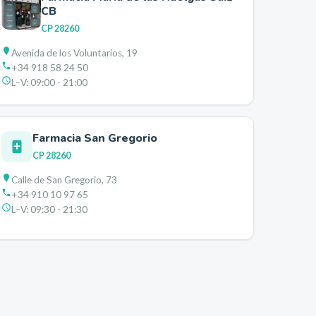
CB
CP
28260
Avenida de los Voluntarios, 19
+34 918 58 24 50
L–V:
09:00 - 21:00
Farmacia San Gregorio
CP
28260
Calle de San Gregorio, 73
+34 910 10 97 65
L–V:
09:30 - 21:30