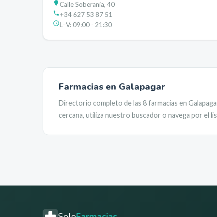
Calle Soberanía, 40
+34 627 53 87 51
L–V:
09:00 - 21:30
Farmacias en
Galapagar
Directorio completo de las
8
farmacias en
Galapaga
cercana, utiliza nuestro buscador o navega por el l
Solo
Farmacias