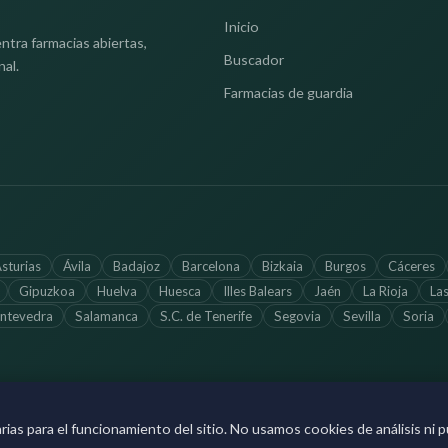
Inicio
ntra farmacias abiertas,
Buscador
nal.
Farmacias de guardia
sturias
Ávila
Badajoz
Barcelona
Bizkaia
Burgos
Cáceres
Gipuzkoa
Huelva
Huesca
Illes Balears
Jaén
La Rioja
La
ntevedra
Salamanca
S.C. de Tenerife
Segovia
Sevilla
Soria
Información a
s para el funcionamiento del sitio. No usamos cookies de análisis ni pu