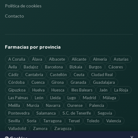
Política de cookies
Contacto
Farmacias por provincia
A Coruña
Álava
Albacete
Alicante
Almería
Asturias
Ávila
Badajoz
Barcelona
Bizkaia
Burgos
Cáceres
Cádiz
Cantabria
Castellón
Ceuta
Ciudad Real
Córdoba
Cuenca
Girona
Granada
Guadalajara
Gipuzkoa
Huelva
Huesca
Illes Balears
Jaén
La Rioja
Las Palmas
León
Lleida
Lugo
Madrid
Málaga
Melilla
Murcia
Navarra
Ourense
Palencia
Pontevedra
Salamanca
S.C. de Tenerife
Segovia
Sevilla
Soria
Tarragona
Teruel
Toledo
Valencia
Valladolid
Zamora
Zaragoza