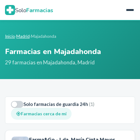
Solo
Farmacias
Inicio
›
Madrid
›
Majadahonda
Farmacias en
Majadahonda
29
farmacia
s
en
Majadahonda
,
Madrid
Solo farmacias de guardia 24h
(
1
)
Farmacias cerca de mí
Farma&Go - Lda. María Cinta Mayor