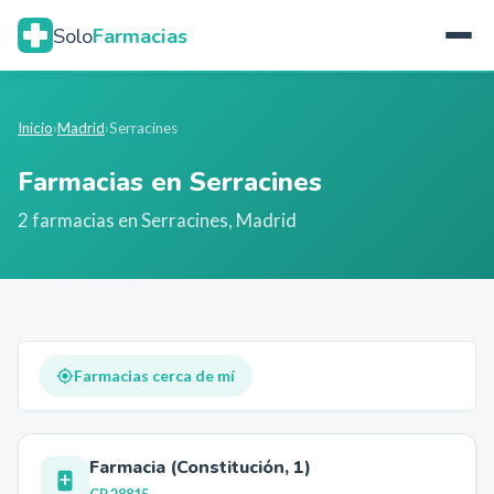
Solo
Farmacias
Inicio
›
Madrid
›
Serracines
Farmacias en
Serracines
2
farmacia
s
en
Serracines
,
Madrid
Farmacias cerca de mí
Farmacia (Constitución, 1)