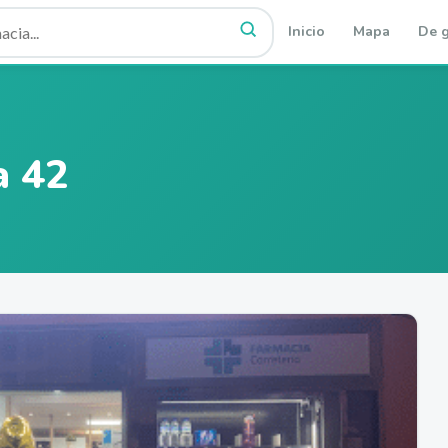
Inicio
Mapa
De g
a 42