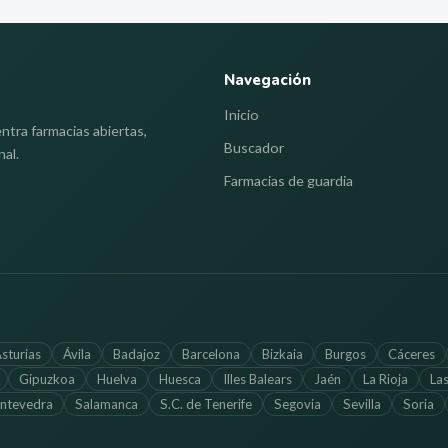
Navegación
Inicio
ntra farmacias abiertas,
Buscador
nal.
Farmacias de guardia
sturias
Ávila
Badajoz
Barcelona
Bizkaia
Burgos
Cáceres
Gipuzkoa
Huelva
Huesca
Illes Balears
Jaén
La Rioja
La
ntevedra
Salamanca
S.C. de Tenerife
Segovia
Sevilla
Soria