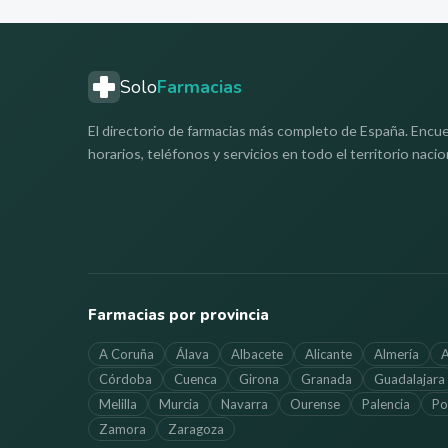
Solo
Farmacias
El directorio de farmacias más completo de España. Encue
horarios, teléfonos y servicios en todo el territorio nacio
Farmacias por provincia
A Coruña
Álava
Albacete
Alicante
Almería
A
Córdoba
Cuenca
Girona
Granada
Guadalajara
Melilla
Murcia
Navarra
Ourense
Palencia
Po
Zamora
Zaragoza