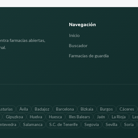
Navegación
Inicio
ntra farmacias abiertas,
Buscador
nal.
Farmacias de guardia
sturias
Ávila
Badajoz
Barcelona
Bizkaia
Burgos
Cáceres
Gipuzkoa
Huelva
Huesca
Illes Balears
Jaén
La Rioja
La
ntevedra
Salamanca
S.C. de Tenerife
Segovia
Sevilla
Soria