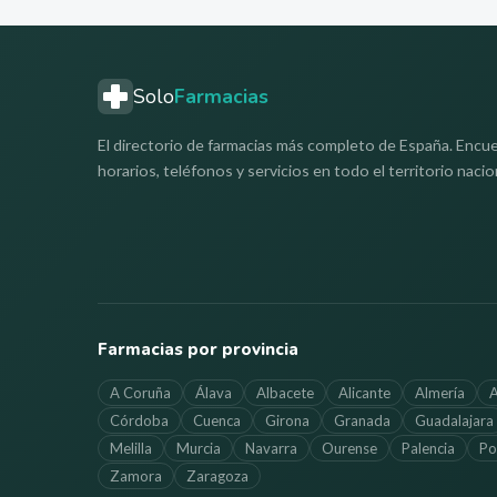
Solo
Farmacias
El directorio de farmacias más completo de España. Encue
horarios, teléfonos y servicios en todo el territorio nacio
Farmacias por provincia
A Coruña
Álava
Albacete
Alicante
Almería
A
Córdoba
Cuenca
Girona
Granada
Guadalajara
Melilla
Murcia
Navarra
Ourense
Palencia
Po
Zamora
Zaragoza