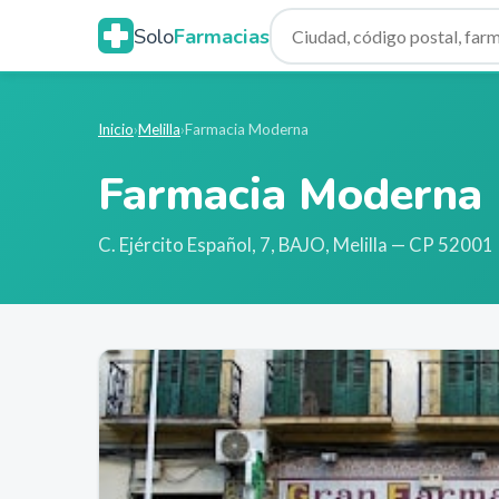
Solo
Farmacias
Inicio
›
Melilla
›
Farmacia Moderna
Farmacia Moderna
C. Ejército Español, 7, BAJO
,
Melilla
— CP 52001