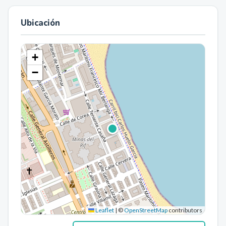
Ubicación
+
−
Leaflet
|
©
OpenStreetMap
contributors