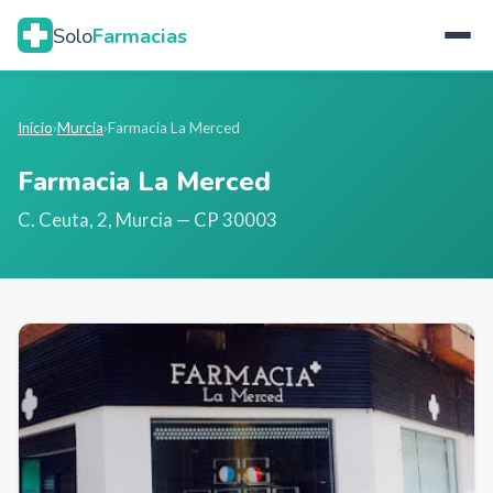
Solo
Farmacias
Inicio
›
Murcia
›
Farmacia La Merced
Farmacia La Merced
C. Ceuta, 2
,
Murcia
— CP 30003