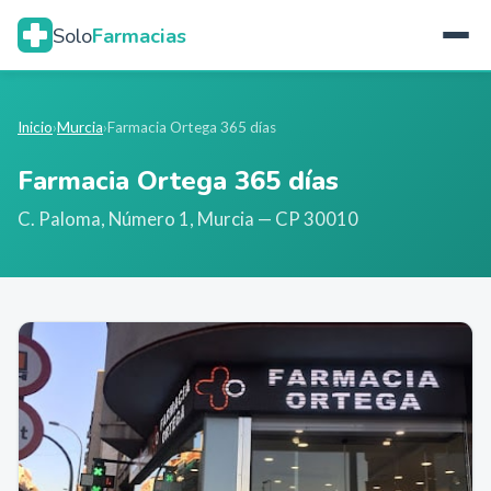
Solo
Farmacias
Inicio
›
Murcia
›
Farmacia Ortega 365 días
Farmacia Ortega 365 días
C. Paloma, Número 1
,
Murcia
— CP 30010