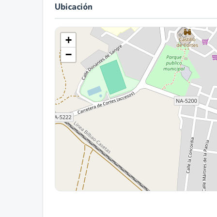
Ubicación
+
−