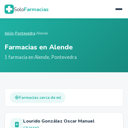
Solo
Farmacias
Inicio
›
Pontevedra
›
Alende
Farmacias en
Alende
1
farmacia
en
Alende
,
Pontevedra
Farmacias cerca de mí
Lourido González Oscar Manuel