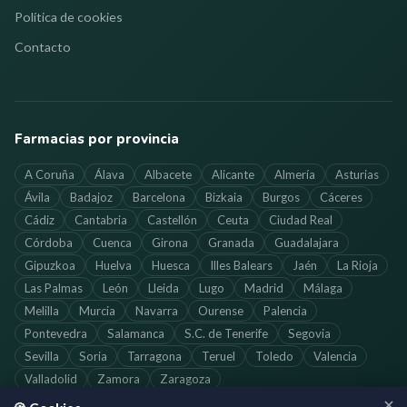
Política de cookies
Contacto
Farmacias por provincia
A Coruña
Álava
Albacete
Alicante
Almería
Asturias
Ávila
Badajoz
Barcelona
Bizkaia
Burgos
Cáceres
Cádiz
Cantabria
Castellón
Ceuta
Ciudad Real
Córdoba
Cuenca
Girona
Granada
Guadalajara
Gipuzkoa
Huelva
Huesca
Illes Balears
Jaén
La Rioja
Las Palmas
León
Lleida
Lugo
Madrid
Málaga
Melilla
Murcia
Navarra
Ourense
Palencia
Pontevedra
Salamanca
S.C. de Tenerife
Segovia
Sevilla
Soria
Tarragona
Teruel
Toledo
Valencia
Valladolid
Zamora
Zaragoza