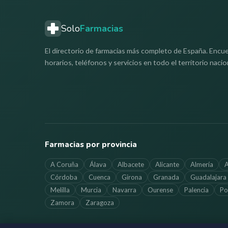
Solo
Farmacias
El directorio de farmacias más completo de España. Encue
horarios, teléfonos y servicios en todo el territorio nacio
Farmacias por provincia
A Coruña
Álava
Albacete
Alicante
Almería
A
Córdoba
Cuenca
Girona
Granada
Guadalajara
Melilla
Murcia
Navarra
Ourense
Palencia
Po
Zamora
Zaragoza