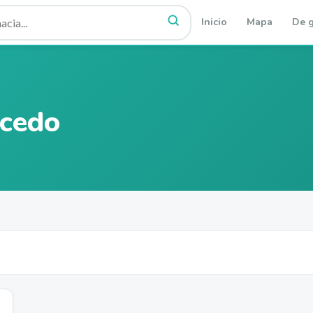
Inicio
Mapa
De g
acedo