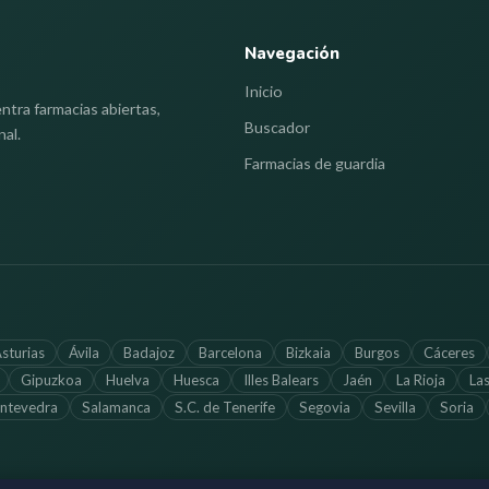
Navegación
Inicio
ntra farmacias abiertas,
Buscador
nal.
Farmacias de guardia
sturias
Ávila
Badajoz
Barcelona
Bizkaia
Burgos
Cáceres
Gipuzkoa
Huelva
Huesca
Illes Balears
Jaén
La Rioja
La
ntevedra
Salamanca
S.C. de Tenerife
Segovia
Sevilla
Soria