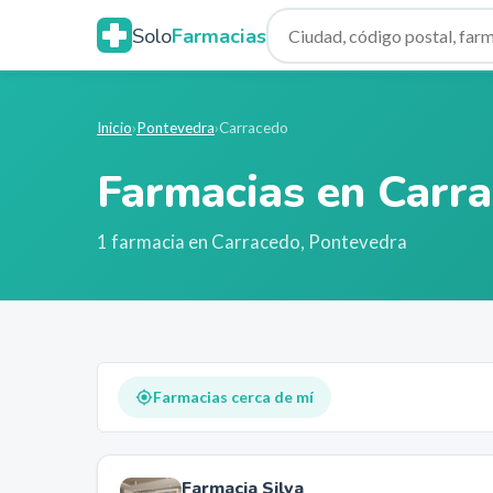
Solo
Farmacias
Inicio
›
Pontevedra
›
Carracedo
Farmacias en
Carr
1
farmacia
en
Carracedo
,
Pontevedra
Farmacias cerca de mí
Farmacia Silva