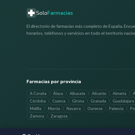
Solo
Farmacias
El directorio de farmacias más completo de España. Encue
horarios, teléfonos y servicios en todo el territorio nacio
Farmacias por provincia
A Coruña
Álava
Albacete
Alicante
Almería
A
Córdoba
Cuenca
Girona
Granada
Guadalajara
Melilla
Murcia
Navarra
Ourense
Palencia
Po
Zamora
Zaragoza