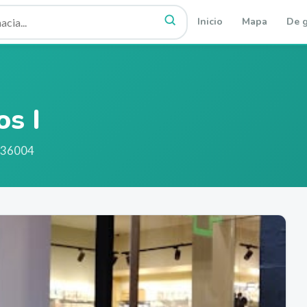
Inicio
Mapa
De g
os I
 36004