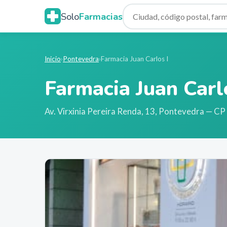
Solo
Farmacias
Inicio
›
Pontevedra
›
Farmacia Juan Carlos I
Farmacia Juan Carl
Av. Virxinia Pereira Renda, 13
,
Pontevedra
— CP