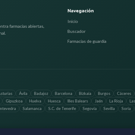
Navegación
Inicio
ntra farmacias abiertas,
Buscador
nal.
Farmacias de guardia
sturias
Ávila
Badajoz
Barcelona
Bizkaia
Burgos
Cáceres
Gipuzkoa
Huelva
Huesca
Illes Balears
Jaén
La Rioja
La
ntevedra
Salamanca
S.C. de Tenerife
Segovia
Sevilla
Soria