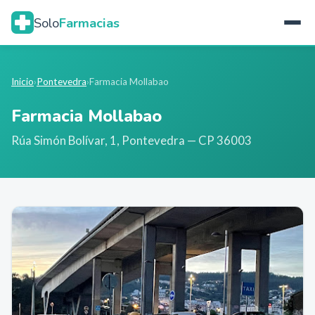
Solo
Farmacias
Inicio
›
Pontevedra
›
Farmacia Mollabao
Farmacia Mollabao
Rúa Simón Bolívar, 1
,
Pontevedra
— CP 36003