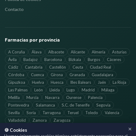
Contacto
Farmacias por provincia
A Coruña
Álava
Albacete
Alicante
Almería
Asturias
Ávila
Badajoz
Barcelona
Bizkaia
Burgos
Cáceres
Cádiz
Cantabria
Castellón
Ceuta
Ciudad Real
Córdoba
Cuenca
Girona
Granada
Guadalajara
Gipuzkoa
Huelva
Huesca
Illes Balears
Jaén
La Rioja
Las Palmas
León
Lleida
Lugo
Madrid
Málaga
Melilla
Murcia
Navarra
Ourense
Palencia
Pontevedra
Salamanca
S.C. de Tenerife
Segovia
Sevilla
Soria
Tarragona
Teruel
Toledo
Valencia
Valladolid
Zamora
Zaragoza
🍪 Cookies