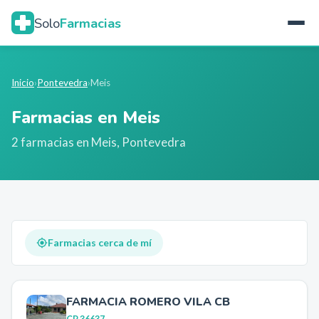
Solo
Farmacias
Inicio
›
Pontevedra
›
Meis
Farmacias en
Meis
2
farmacia
s
en
Meis
,
Pontevedra
Farmacias cerca de mí
FARMACIA ROMERO VILA CB